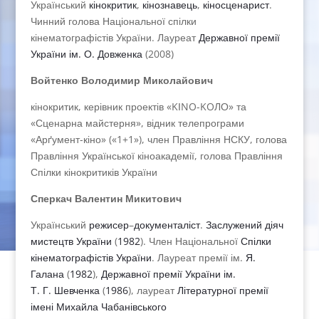
Український
кінокритик
,
кінознавець
,
кіносценарист
.
Чинний голова Національної спілки
кінематографістів України. Лауреат
Державної премії
України ім. О. Довженка
(2008)
Войтенко Володимир Миколайович
кінокритик, керівник проектів «KІNO-KOЛО» та
«Сценарна майстерня», відник телепрограми
«Арґумент-кіно» («1+1»), член Правління НСКУ, голова
Правління Української кіноакадемії, голова Правління
Спілки кінокритиків України
Сперкач Валентин Микитович
Український
режисер
–
документаліст
.
Заслужений діяч
мистецтв України
(
1982
). Член Національної
Спілки
кінематографістів України
. Лауреат премії ім.
Я.
Галана
(
1982
),
Державної премії України ім.
Т. Г. Шевченка
(
1986
), лауреат
Літературної премії
імені Михайла Чабанівського