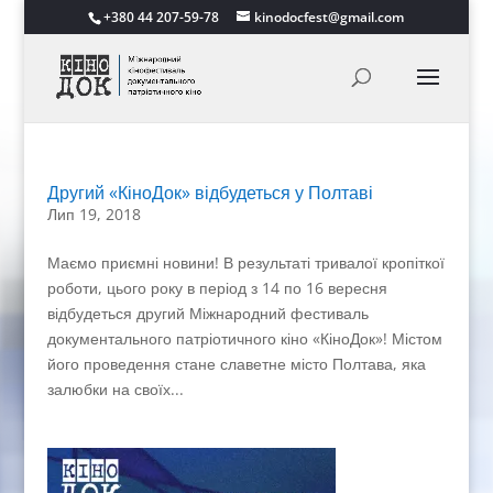
+380 44 207-59-78
kinodocfest@gmail.com
Другий «КіноДок» відбудеться у Полтаві
Лип 19, 2018
Маємо приємні новини! В результаті тривалої кропіткої
роботи, цього року в період з 14 по 16 вересня
відбудеться другий Міжнародний фестиваль
документального патріотичного кіно «КіноДок»! Містом
його проведення стане славетне місто Полтава, яка
залюбки на своїх...