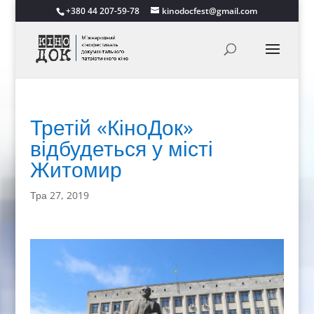
+380 44 207-59-78
kinodocfest@gmail.com
Третій «КіноДок»
відбудеться у місті
Житомир
Тра 27, 2019